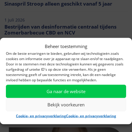
Sinaspril Stroop alleen geschikt vanaf 5 jaar
1 juli 2026
Bestrijden van desinformatie centraal tijdens
Zomerbarbecue CBD en NCV
Beheer toestemming
Meer nieuws
Om de beste ervaringen te bieden, gebruiken wij technologieën zoals
cookies om informatie over je apparaat op te slaan en/of te raadplegen.
Door in te stemmen met deze technologieën kunnen wij gegevens zoals
Samen zijn we er altijd voor jou
surfgedrag of unieke ID's op deze site verwerken. Als je geen
toestemming geeft of uw toestemming intrekt, kan dit een nadelige
invloed hebben op bepaalde functies en mogelijkheden.
Deze campagne van het CBD laat de meerwaarde van
de drogist zien: de drogist houdt Nederland vitaal!
Ga naar de website
Gezien op:
Bekijk voorkeuren
Cookie- en privacyverklaring
Cookie- en privacyverklaring