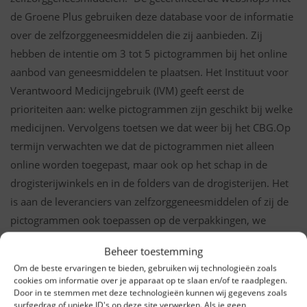
de Groene Plus gebruiken deze database voor de informatie
over de zelfzorggeneesmiddelen die zij aanbieden. Zij
hebben de intentie om 3 tot 5 pictogrammen bij het online
aanbod van geneesmiddelen te plaatsen. Het Instituut voor
Verantwoord Medicijngebruik (IVM) geeft eerst de
prioriteiten aan: welke pictogrammen zijn geschikt bij welke
medicijnen. Vervolgens toetsen we dat weer bij het CBG.Op
termijn verwachten we dat de pictogrammen niet alleen
online worden toegepast, maar ook op het schap in de
drogisterijwinkels en in de folders van de drogisterijen. Het
is aan de leveranciers van zelfzorggeneesmiddelen of zij de
pictogrammen ook toepassen op de verpakkingen, we
verwachten dat dit op de lange termijn zal gebeuren.”
Beheer toestemming
Om de beste ervaringen te bieden, gebruiken wij technologieën zoals
cookies om informatie over je apparaat op te slaan en/of te raadplegen.
Door in te stemmen met deze technologieën kunnen wij gegevens zoals
surfgedrag of unieke ID's op deze site verwerken. Als je geen