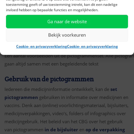
toestemming geeft of uw toestemming intrekt, kan dit een nadelige
invloed hebben op bepaalde functies en mogelijkheden.
Ga naar de website
Bekijk voorkeuren
Cookie- en privacyverklaring
Cookie- en privacyverklaring
Een aantal voorbeelden uit de pictogrammenset. Alle pictogr
gaan altijd samen met een begeleidende tekst
Gebruik van de pictogrammen
Iedereen die medicijninformatie ontwikkelt, kan de
set
pictogrammen
gebruiken in informatie over medicijnen en
vaccins. Denk aan (online) voorlichtingsmateriaal, bijsluiters,
medicijnverpakkingen, video’s, folders of infographics over
medicijngebruik. Het beleid van het CBG over het gebruik
van pictogrammen
in de bijsluiter
en
op de verpakking