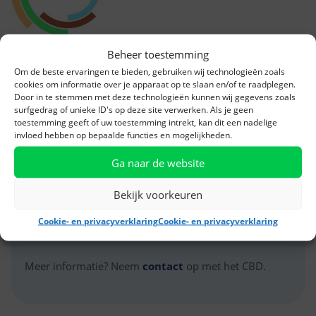
Beheer toestemming
Meer informatie
Om de beste ervaringen te bieden, gebruiken wij technologieën zoals
cookies om informatie over je apparaat op te slaan en/of te raadplegen.
Door in te stemmen met deze technologieën kunnen wij gegevens zoals
Vakopleidingdrogisterij.nl
is een initiatief van het
surfgedrag of unieke ID's op deze site verwerken. Als je geen
Centraal Bureau Drogisterijbedrijven. De nascholing
toestemming geeft of uw toestemming intrekt, kan dit een nadelige
invloed hebben op bepaalde functies en mogelijkheden.
voor (assistent)drogisten via
Zorg dat je Bijblijft
sluit
hier prima op aan. Vakopleidingdrogisterij.nl bereidt
Ga naar de website
ook voor op examinering via
Pharmacon
. Een
Bekijk voorkeuren
diploma van Pharmacon is wettelijk erkend en geldig
voor het drogistenkeurmerk
Erkend Specialist in
Cookie- en privacyverklaring
Cookie- en privacyverklaring
Zelfzorg
en de Groene Plus.
Meer informatie? Neem
contact
op met het CBD.