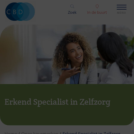
Zoek
In de buurt
Erkend Specialist in Zelfzorg
Home
/
Onze keurmerken
/
Erkend Specialist in Zelfzorg