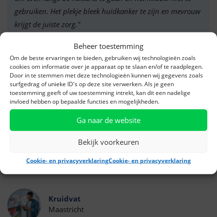
gebruiken. Het plekje bleek huidkanker te zijn en mevrouw
krijgt de juiste zorg."
Beheer toestemming
Om de beste ervaringen te bieden, gebruiken wij technologieën zoals
DA drogisterij
cookies om informatie over je apparaat op te slaan en/of te raadplegen.
Winterswijk
Door in te stemmen met deze technologieën kunnen wij gegevens zoals
surfgedrag of unieke ID's op deze site verwerken. Als je geen
toestemming geeft of uw toestemming intrekt, kan dit een nadelige
invloed hebben op bepaalde functies en mogelijkheden.
"Een moeder kwam steeds terug in de winkel voor een
Ga naar de website
product tegen keelpijn voor haar dochter. Ik adviseerde
een arts te bezoeken want keelpijn hoort niet herhaaldelijk
Bekijk voorkeuren
voor te komen. De dochter bleek Pfeiffer te hebben en
kreeg bij de arts de juiste zorg."
Cookie- en privacyverklaring
Cookie- en privacyverklaring
Kruidvat
Maastricht