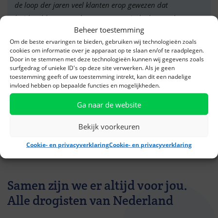
de loop der jaren veel klanten erop gewezen dat
huidproblemen, zoals eczeem, vanuit de darmen kunnen
Beheer toestemming
komen. Een crème is een symptoombestrijder, en zij
Om de beste ervaringen te bieden, gebruiken wij technologieën zoals
adviseert om ook wat aan de oorzaak te doen. Bijvoorbeeld
cookies om informatie over je apparaat op te slaan en/of te raadplegen.
met een gezond voedingspatroon of een product dat een
Door in te stemmen met deze technologieën kunnen wij gegevens zoals
surfgedrag of unieke ID's op deze site verwerken. Als je geen
gunstige werking heeft op de darmflora. Veel klanten zijn
toestemming geeft of uw toestemming intrekt, kan dit een nadelige
daarmee geholpen. In welke winkel zij ook werkt; haar
invloed hebben op bepaalde functies en mogelijkheden.
klanten reizen altijd met haar mee."
Ga naar de website
Bekijk voorkeuren
Meer praktijkverhalen
Cookie- en privacyverklaring
Cookie- en privacyverklaring
Samen zijn we er altijd voor jou.
Alle drogisten van Nederland