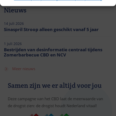
Nieuws
14 juli 2026
Sinaspril Stroop alleen geschikt vanaf 5 jaar
1 juli 2026
Bestrijden van desinformatie centraal tijdens
Zomerbarbecue CBD en NCV
Meer nieuws
Samen zijn we er altijd voor jou
Deze campagne van het CBD laat de meerwaarde van
de drogist zien: de drogist houdt Nederland vitaal!