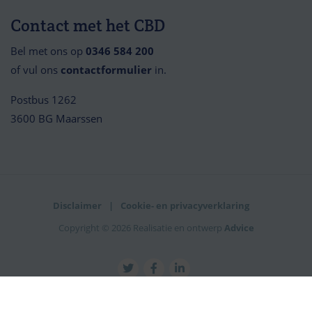
Contact met het CBD
Bel met ons op
0346 584 200
of vul ons
contactformulier
in.
Postbus 1262
3600 BG Maarssen
Disclaimer
Cookie- en privacyverklaring
Copyright © 2026 Realisatie en ontwerp
Advice