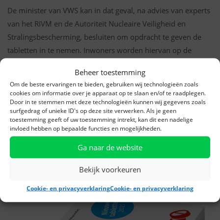
De minister van VWS kan in dat geval, na advies van experts
van het RIVM en de Autoriteit Nucleaire Veiligheid en
Stralingsbescherming, besluiten om opdracht te geven de
tabletten in te nemen. Inwoners worden hiervan op de
hoogte gesteld via de geëigende crisiscommunicatiekanalen
Beheer toestemming
zoals NL Alert. Als een incident heeft plaatsgevonden, is er
Om de beste ervaringen te bieden, gebruiken wij technologieën zoals
nog voldoende tijd om tot jodiuminname over te gaan.
cookies om informatie over je apparaat op te slaan en/of te raadplegen.
Door in te stemmen met deze technologieën kunnen wij gegevens zoals
surfgedrag of unieke ID's op deze site verwerken. Als je geen
Meer weten?
toestemming geeft of uw toestemming intrekt, kan dit een nadelige
invloed hebben op bepaalde functies en mogelijkheden.
Bekijk meer informatie over jodiumtabletten op
de website
van de Rijksoverheid
.
Ga naar de website
Bekijk voorkeuren
Cookie- en privacyverklaring
Cookie- en privacyverklaring