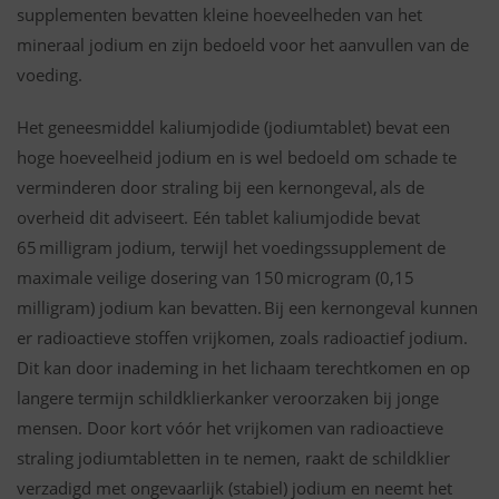
supplementen bevatten kleine hoeveelheden van het
mineraal jodium en zijn bedoeld voor het aanvullen van de
voeding.
Het geneesmiddel kaliumjodide (jodiumtablet) bevat een
hoge hoeveelheid jodium en is wel bedoeld om schade te
verminderen door straling bij een kernongeval, als de
overheid dit adviseert. Eén tablet kaliumjodide bevat
65 milligram jodium, terwijl het voedingssupplement de
maximale veilige dosering van
150 microgram
(0,15
milligram) jodium
kan bevatten. Bij een kernongeval kunnen
er radioactieve stoffen vrijkomen, zoals radioactief jodium.
Dit kan door inademing in het lichaam terechtkomen en op
langere termijn schildklierkanker veroorzaken bij jonge
mensen. Door kort vóór het vrijkomen van radioactieve
straling jodiumtabletten in te nemen, raakt de schildklier
verzadigd met ongevaarlijk (stabiel) jodium en neemt het